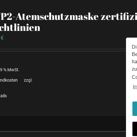
P2-Atemschutzmaske zertifizi
chtlinien
5
€
Di
Be
ha
zu
 19 % MwSt.
Co
andkosten
zzgl.
I
ails