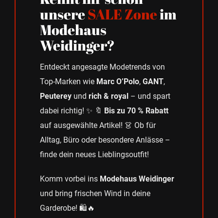
unsere
SALE Zone
im
Modehaus
Weidinger?
Entdeckt angesagte Modetrends von
Top-Marken wie
Marc O’Polo
,
GANT
,
Peuterey
und
rich & royal
– und spart
dabei richtig! ✨ 🔖
Bis zu 70 % Rabatt
auf ausgewählte Artikel! 👗 Ob für
Alltag, Büro oder besondere Anlässe –
finde dein neues Lieblingsoutfit!
Komm vorbei ins
Modehaus Weidinger
und bring frischen Wind in deine
Garderobe! 🛍️🔥